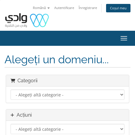
Română
Autentificare
Înregistrare
Coșul meu
Navig
Alegeți un domeniu...
Categorii
Acțiuni