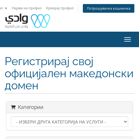
an
Најава на профил
Креирај профил
Потрошувачка кошничка
Вклу
Регистрирај свој
официјален македонски
домен
Категории