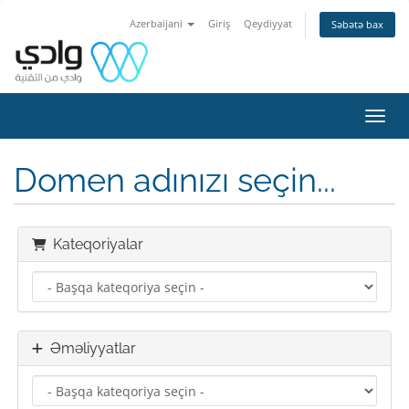
Azerbaijani
Giriş
Qeydiyyat
Səbətə bax
Naviq
Domen adınızı seçin...
Kateqoriyalar
Əməliyyatlar