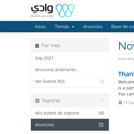
Inicio
Tienda
Anuncios
Base de c
No
Por mes
Sep 2021
Inicio del 
Anuncios anteriores...
Than
Ver fuente RSS
Welcome
is a sa
You can
Soporte
14 Se
Mis tickets de soporte
Anuncios