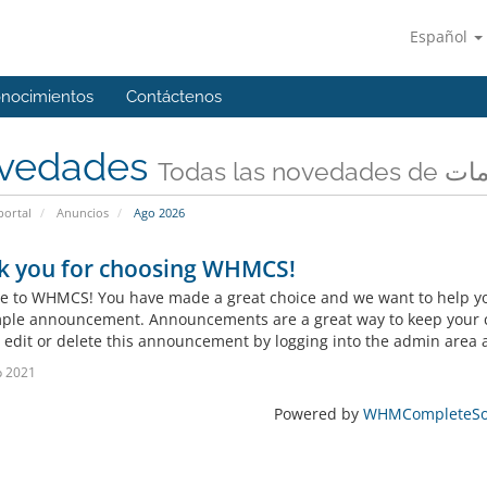
Español
onocimientos
Contáctenos
vedades
Todas l
portal
Anuncios
Ago 2026
k you for choosing WHMCS!
 to WHMCS! You have made a great choice and we want to help you 
mple announcement. Announcements are a great way to keep your c
 edit or delete this announcement by logging into the admin area a
p 2021
Powered by
WHMCompleteSol