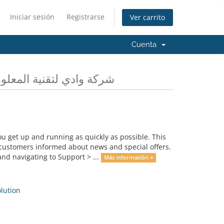
Iniciar sesión
Registrarse
Ver carrito
Cuenta
as novedades de شركة وادي لتقنية المعلومات
get up and running as quickly as possible. This
ustomers informed about news and special offers.
nd navigating to Support > ...
Más información »
ution